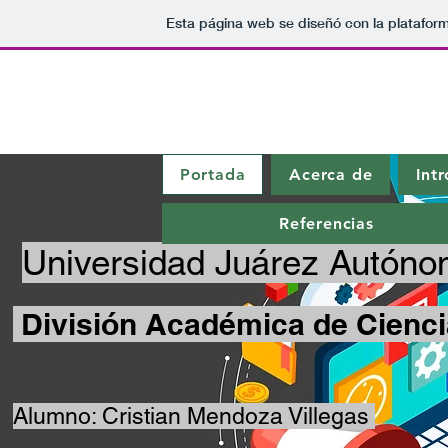
Esta página web se diseñó con la platafor
Portada
Acerca de
Int
Referencias
Universidad Juárez Autó
División Académica de Cienc
Alumno: Cristian Mendoza Villegas